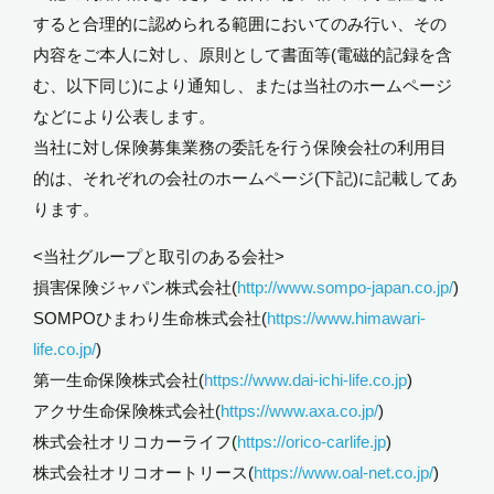
すると合理的に認められる範囲においてのみ行い、その
内容をご本人に対し、原則として書面等(電磁的記録を含
む、以下同じ)により通知し、または当社のホームページ
などにより公表します。
当社に対し保険募集業務の委託を行う保険会社の利用目
的は、それぞれの会社のホームページ(下記)に記載してあ
ります。
<当社グループと取引のある会社>
損害保険ジャパン株式会社(
http://www.sompo-japan.co.jp/
)
SOMPOひまわり生命株式会社(
https://www.himawari-
life.co.jp/
)
第一生命保険株式会社(
https://www.dai-ichi-life.co.jp
)
アクサ生命保険株式会社(
https://www.axa.co.jp/
)
株式会社オリコカーライフ(
https://orico-carlife.jp
)
株式会社オリコオートリース(
https://www.oal-net.co.jp/
)